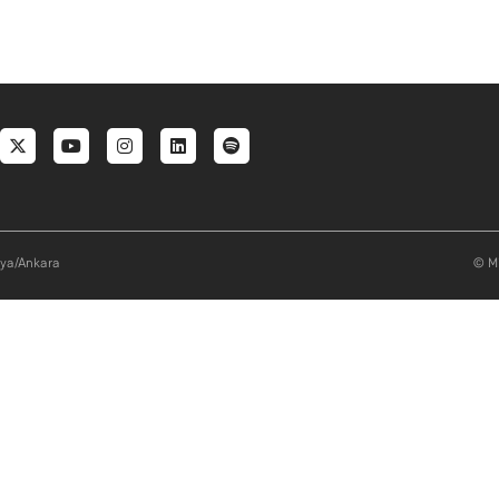
al menu
aya/Ankara
© Mi