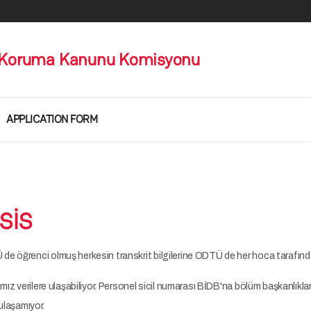
eri Koruma Kanunu Komisyonu
APPLICATION FORM
USİS
de öğrenci olmuş herkesin transkrit bilgilerine ODTÜ de her hoca tarafında
mız verilere ulaşabiliyor. Personel sicil numarası BİDB'na bölüm başkanlıkları t
 ulaşamıyor.