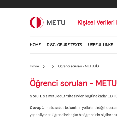
Skip to main content
Kişisel Veril
Main navigation
HOME
DISCLOSURE TEXTS
USEFUL LINKS
Home
Öğrenci soruları - METUSİS
Öğrenci soruları - MET
Soru 1
. sis.metu.edu.tr sitesinden bugüne kadar ODTÜ 
Cevap 1
: metu.sis'de bölümlerin yetkilendirdiği hocaları
yapabiliyorlar. Öğrenciler başka bir öğrencinin bilgilerine