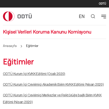
İki
Ana içeriğe atla
ODTÜ
EN
Kişisel Verileri Koruma Kanunu Komisyonu
Anasayfa
Eğitimler
Eğitimler
ODTÜ Kurum İçi KVKK Eğitimi (Ocak 2020)
ODTÜ Kurum İçi Çevirimiçi Akademik Birim KVKK Eğitimi (Nisan 2020)
ODTÜ Kurum İçi Çevirimiçi Merkezler ve Rektörüğe bağlı Birim KVKK
Eğitimi (Nisan 2020)